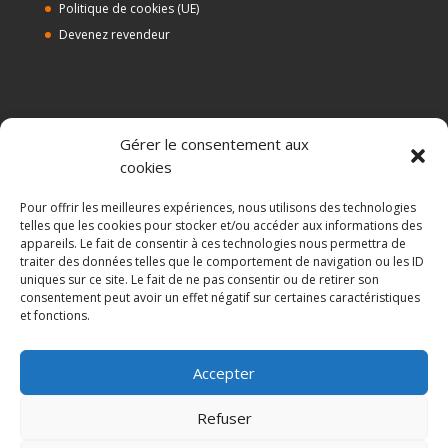
Politique de cookies (UE)
Devenez revendeur
ALMA BIO DISTRIBUTION
Gérer le consentement aux
Depuis 2008, Alma Bio Distribution commercialise des
cookies
compléments alimentaires et produits cosmétiques bio ou
naturels. Nous sélectionnons des marques répondant aux plus
Pour offrir les meilleures expériences, nous utilisons des technologies
hauts standards de qualité en terme de production, aux
telles que les cookies pour stocker et/ou accéder aux informations des
appareils. Le fait de consentir à ces technologies nous permettra de
besoins et exigences des consommateurs. Nous distribuons :
traiter des données telles que le comportement de navigation ou les ID
le planta prostate Alma Bio, le silicium organique G5 des
uniques sur ce site. Le fait de ne pas consentir ou de retirer son
laboratoires LLR-G5, le maquillage professionnelle puroBIO
consentement peut avoir un effet négatif sur certaines caractéristiques
Cosmetics et BioKap, proposant colorations et soins des
et fonctions.
cheveux . Depuis nos entrepôts situés à Hyères dans le Var,
nous assurons la livraison quotidienne de nos partenaires.
Accepter
Refuser