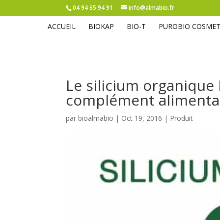
04 94 65 94 91
info@almabio.fr
ACCUEIL
BIOKAP
BIO-T
PUROBIO COSMET
Le silicium organique
complément alimentai
par
bioalmabio
|
Oct 19, 2016
|
Produit