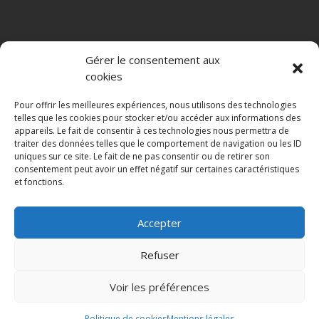
ALMA BIO DISTRIBUTION
Gérer le consentement aux
Depuis 2008, Alma Bio Distribution commercialise des
cookies
compléments alimentaires et produits cosmétiques bio ou
naturels. Nous sélectionnons des marques répondant aux plus
Pour offrir les meilleures expériences, nous utilisons des technologies
hauts standards de qualité en terme de production, aux
telles que les cookies pour stocker et/ou accéder aux informations des
appareils. Le fait de consentir à ces technologies nous permettra de
besoins et exigences des consommateurs. Nous distribuons :
traiter des données telles que le comportement de navigation ou les ID
le planta prostate Alma Bio, le silicium organique G5 des
uniques sur ce site. Le fait de ne pas consentir ou de retirer son
laboratoires LLR-G5, le maquillage professionnelle puroBIO
consentement peut avoir un effet négatif sur certaines caractéristiques
Cosmetics et BioKap, proposant colorations et soins des
et fonctions.
cheveux . Depuis nos entrepôts situés à Hyères dans le Var,
nous assurons la livraison quotidienne de nos partenaires.
Accepter
Refuser
Voir les préférences
©2023 Alma Bio Distribution, réalisé avec le ♥ par Alma Bio
Distribution.
Politique de cookies
Mentions légales