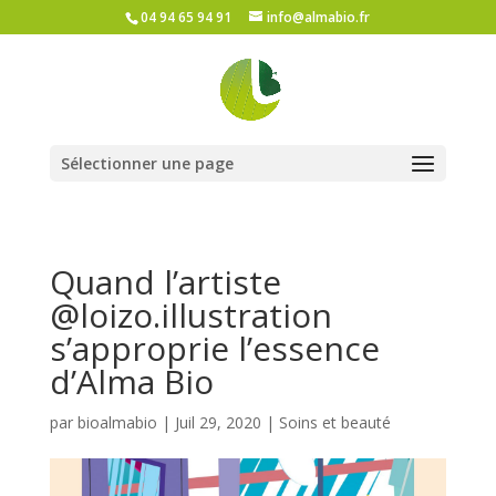
04 94 65 94 91
info@almabio.fr
Sélectionner une page
Quand l’artiste
@loizo.illustration
s’approprie l’essence
d’Alma Bio
par
bioalmabio
|
Juil 29, 2020
|
Soins et beauté