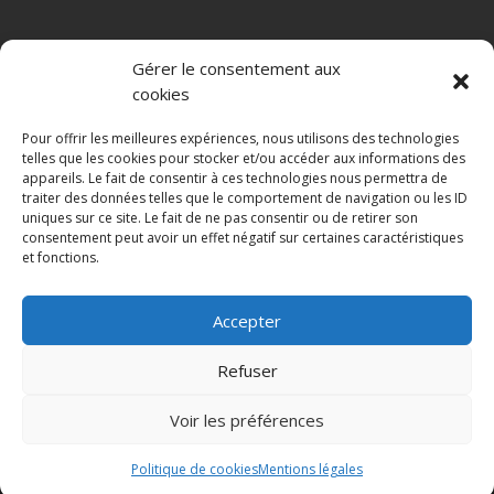
ALMA BIO DISTRIBUTION
Gérer le consentement aux
Depuis 2008, Alma Bio Distribution commercialise des
cookies
compléments alimentaires et produits cosmétiques bio ou
naturels. Nous sélectionnons des marques répondant aux plus
Pour offrir les meilleures expériences, nous utilisons des technologies
hauts standards de qualité en terme de production, aux
telles que les cookies pour stocker et/ou accéder aux informations des
appareils. Le fait de consentir à ces technologies nous permettra de
besoins et exigences des consommateurs. Nous distribuons :
traiter des données telles que le comportement de navigation ou les ID
le planta prostate Alma Bio, le silicium organique G5 des
uniques sur ce site. Le fait de ne pas consentir ou de retirer son
laboratoires LLR-G5, le maquillage professionnelle puroBIO
consentement peut avoir un effet négatif sur certaines caractéristiques
Cosmetics et BioKap, proposant colorations et soins des
et fonctions.
cheveux . Depuis nos entrepôts situés à Hyères dans le Var,
nous assurons la livraison quotidienne de nos partenaires.
Accepter
Refuser
Voir les préférences
©2023 Alma Bio Distribution, réalisé avec le ♥ par Alma Bio
Distribution.
Politique de cookies
Mentions légales