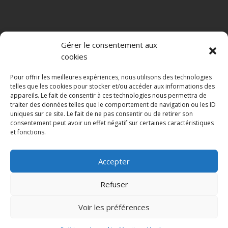
ALMA BIO DISTRIBUTION
Gérer le consentement aux
Depuis 2008, Alma Bio Distribution commercialise des
cookies
compléments alimentaires et produits cosmétiques bio ou
naturels. Nous sélectionnons des marques répondant aux plus
Pour offrir les meilleures expériences, nous utilisons des technologies
hauts standards de qualité en terme de production, aux
telles que les cookies pour stocker et/ou accéder aux informations des
appareils. Le fait de consentir à ces technologies nous permettra de
besoins et exigences des consommateurs. Nous distribuons :
traiter des données telles que le comportement de navigation ou les ID
le planta prostate Alma Bio, le silicium organique G5 des
uniques sur ce site. Le fait de ne pas consentir ou de retirer son
laboratoires LLR-G5, le maquillage professionnelle puroBIO
consentement peut avoir un effet négatif sur certaines caractéristiques
Cosmetics et BioKap, proposant colorations et soins des
et fonctions.
cheveux . Depuis nos entrepôts situés à Hyères dans le Var,
nous assurons la livraison quotidienne de nos partenaires.
Accepter
Refuser
Voir les préférences
©2023 Alma Bio Distribution, réalisé avec le ♥ par Alma Bio