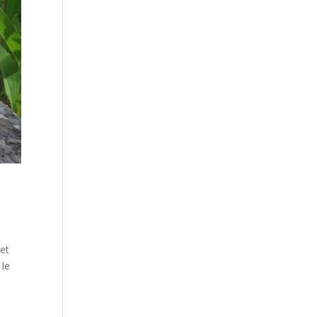
 et
 le