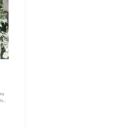
ons
s...