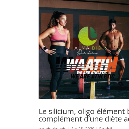
Le silicium, oligo-élément
complément d’une diète a
par
bioalmabio
|
Avr 23, 2020
|
Produit