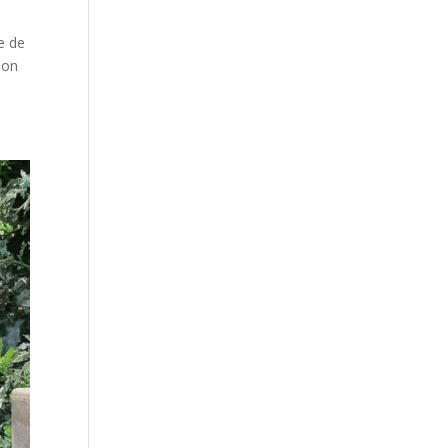
ue de
son