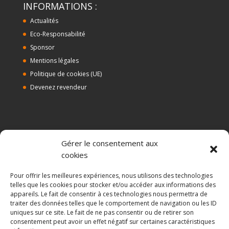
INFORMATIONS :
Actualités
Eco-Responsabilité
Sponsor
Mentions légales
Politique de cookies (UE)
Devenez revendeur
ALMA BIO DISTRIBUTION
Gérer le consentement aux
Depuis 2008, Alma Bio Distribution commercialise des
cookies
compléments alimentaires et produits cosmétiques bio ou
naturels. Nous sélectionnons des marques répondant aux plus
Pour offrir les meilleures expériences, nous utilisons des technologies
hauts standards de qualité en terme de production, aux
telles que les cookies pour stocker et/ou accéder aux informations des
besoins et exigences des consommateurs. Nous distribuons :
appareils. Le fait de consentir à ces technologies nous permettra de
traiter des données telles que le comportement de navigation ou les ID
le planta prostate Alma Bio, le silicium organique G5 des
uniques sur ce site. Le fait de ne pas consentir ou de retirer son
laboratoires LLR-G5, le maquillage professionnelle puroBIO
consentement peut avoir un effet négatif sur certaines caractéristiques
Cosmetics et BioKap, proposant colorations et soins des