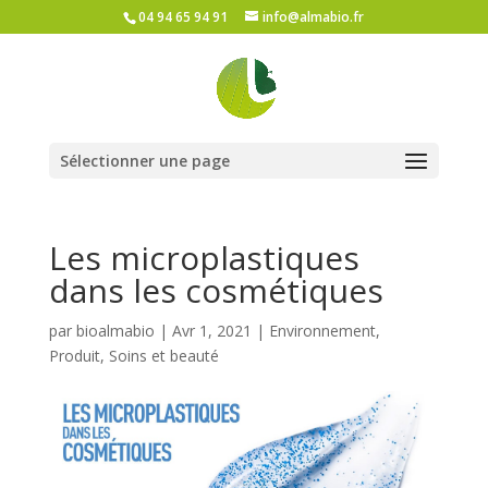
04 94 65 94 91
info@almabio.fr
Sélectionner une page
Les microplastiques
dans les cosmétiques
par
bioalmabio
|
Avr 1, 2021
|
Environnement
,
Produit
,
Soins et beauté